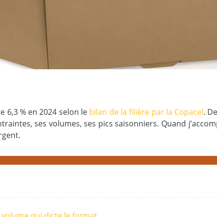
e 6,3 % en 2024 selon le
bilan de la filière par la Copacel
. De
traintes, ses volumes, ses pics saisonniers. Quand j’accomp
rgent.
e volume qui dicte le format